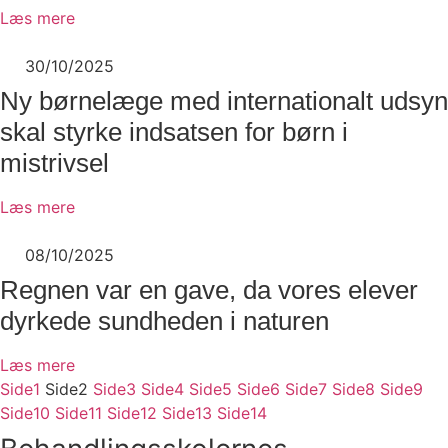
Læs mere
30/10/2025
Ny børnelæge med internationalt udsyn
skal styrke indsatsen for børn i
mistrivsel
Læs mere
08/10/2025
Regnen var en gave, da vores elever
dyrkede sundheden i naturen
Læs mere
Side
1
Side
2
Side
3
Side
4
Side
5
Side
6
Side
7
Side
8
Side
9
Side
10
Side
11
Side
12
Side
13
Side
14