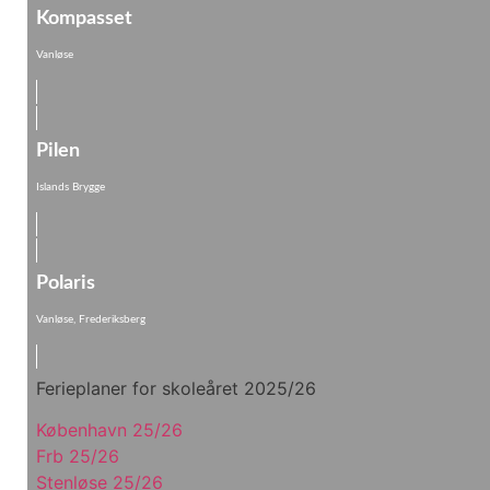
Kompasset
Vanløse
Pilen
Islands Brygge
Polaris
Vanløse, Frederiksberg
Ferieplaner for skoleåret 2025/26
København 25/26
Frb 25/26
Stenløse 25/26