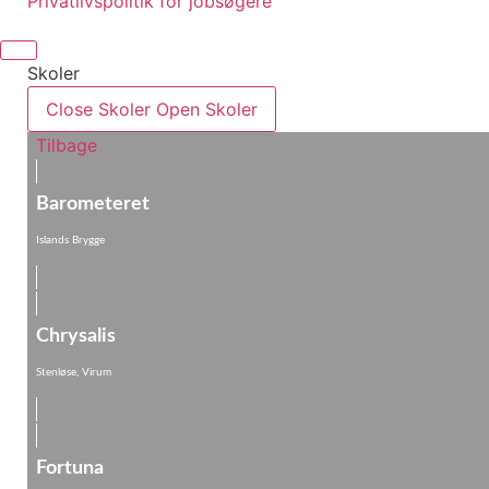
Privatlivspolitik for jobsøgere
Skoler
Close Skoler
Open Skoler
Tilbage
Barometeret
Islands Brygge
Chrysalis
Stenløse, Virum
Fortuna