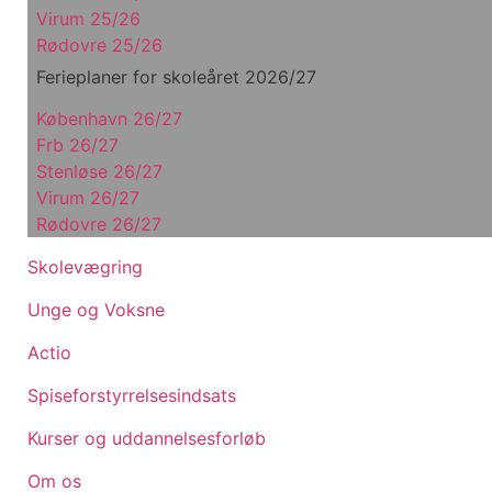
Virum 25/26
Rødovre 25/26
Ferieplaner for skoleåret 2026/27
København 26/27
Frb 26/27
Stenløse 26/27
Virum 26/27
Rødovre 26/27
Skolevægring
Unge og Voksne
Actio
Spiseforstyrrelsesindsats
Kurser og uddannelsesforløb
Om os