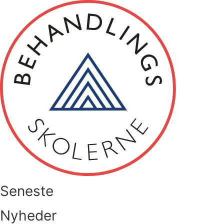
Videre
til
indhold
Seneste
Nyheder