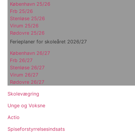
København 25/26
Frb 25/26
Stenløse 25/26
Virum 25/26
Rødovre 25/26
Ferieplaner for skoleåret 2026/27
København 26/27
Frb 26/27
Stenløse 26/27
Virum 26/27
Rødovre 26/27
Skolevægring
Unge og Voksne
Actio
Spiseforstyrrelsesindsats