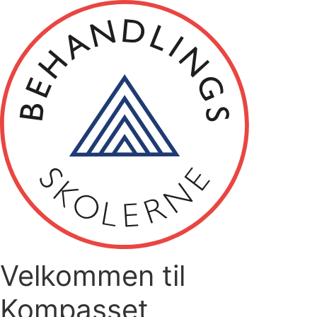
Videre
til
indhold
Velkommen til
Kompasset