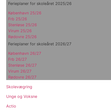
Ferieplaner for skoleåret 2025/26
København 25/26
Frb 25/26
Stenløse 25/26
Virum 25/26
Rødovre 25/26
Ferieplaner for skoleåret 2026/27
København 26/27
Frb 26/27
Stenløse 26/27
Virum 26/27
Rødovre 26/27
Skolevægring
Unge og Voksne
Actio