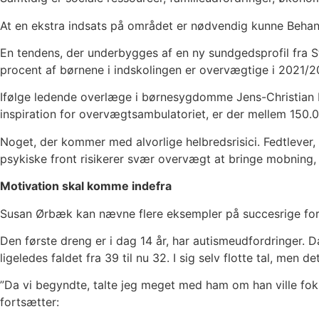
At en ekstra indsats på området er nødvendig kunne Behandl
En tendens, der underbygges af en ny sundgedsprofil fra St
procent af børnene i indskolingen er overvægtige i 2021/
Ifølge ledende overlæge i børnesygdomme Jens-Christian 
inspiration for overvægtsambulatoriet, er der mellem 15
Noget, der kommer med alvorlige helbredsrisici. Fedtlever, 
psykiske front risikerer svær overvægt at bringe mobning
Motivation skal komme indefra
Susan Ørbæk kan nævne flere eksempler på succesrige forlø
Den første dreng er i dag 14 år, har autismeudfordringer. D
ligeledes faldet fra 39 til nu 32. I sig selv flotte tal, men de
”Da vi begyndte, talte jeg meget med ham om han ville fokus
fortsætter: