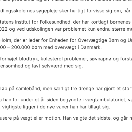
ingsskolernes sygeplejersker hurtigt forvisse sig om, når 
atens Institut for Folkesundhed, der har kortlagt børnenes
2022 og ved udskolingen var problemet kun endnu større m
Holm, der er leder for Enheden for Overvægtige Børn og U
0.000 – 200.000 børn med overvægt i Danmark.
forhøjet blodtryk, kolesterol problemer, søvnapnø og forsta
, ensomhed og lavt selvværd med sig.
b på samlebånd, men særligt tre drenge har gjort et stort
a han for under et år siden begyndte i vægtambulatoriet, va
t vigtigste ligger i de nye vaner han har tillagt sig.
ere på vægt eller motion. Han valgte det sidste, og går nu 