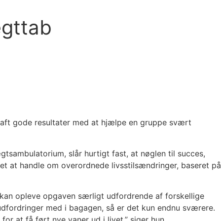
ægttab
haft gode resultater med at hjælpe en gruppe svært
mbulatorium, slår hurtigt fast, at nøglen til succes,
edet at handle om overordnede livsstilsændringer, baseret på
 kan opleve opgaven særligt udfordrende af forskellige
 udfordringer med i bagagen, så er det kun endnu sværere.
 at få ført nye vaner ud i livet,” siger hun.