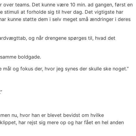
cer over teams. Det kunne være 10 min. ad gangen, først en
imuli at forholde sig til hver dag. Det vigtigste har
g har kunne støtte dem i selv meget små ændringer i deres
ndardvægttab, og når drengene spørges til, hvad det
i samme boldgade.
te mål og fokus der, hvor jeg synes der skulle ske noget.”
”
men nu, hvor han er blevet bevidst om hvilke
klippet, har rejst sig mere op og har fået en hel anden