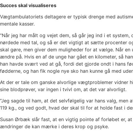
Succes skal visualiseres
Vægtambulatoriets deltagere er typisk drenge med autisme, 
mentale kasser.
”Når jeg har målt og vejet dem, så går jeg ind i et system,
nørdede med tal, og så er det vigtigt at sætte procenter og 
skal gøre, men giver dem muligheder for at vælge. Når en u
ændre på. Hvis en af de unge har gået en kilometer, så handl
han havde svært ved at gå, fordi det gjorde ondt i hans fød
fødderne, og han fik nogle nye sko han kunne gå med uden 
At der er tale om ganske alvorlige vægtproblemer vidner h
sine blodprøver, var ingen i tvivl om, at det var alvorligt.
”Jeg sagde til ham, at det selvfølgelig var hans valg, men 
119 kg., og ved godt, hvad der skal til for at holde fast i de
Susan Ørbæk slår fast, at en vigtig pointe af forløbet er, a
ændringer de kan mærke i deres krop og psyke.