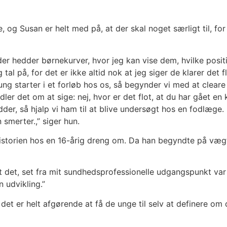
og Susan er helt med på, at der skal noget særligt til, for
 der hedder børnekurver, hvor jeg kan vise dem, hvilke posit
tal på, for det er ikke altid nok at jeg siger de klarer det 
ng starter i et forløb hos os, så begynder vi med at clear
er det om at sige: nej, hvor er det flot, at du har gået en k
der, så hjalp vi ham til at blive undersøgt hos en fodlæge.
smerter.,” siger hun.
istorien hos en 16-årig dreng om. Da han begyndte på vægt
at det, set fra mit sundhedsprofessionelle udgangspunkt var
n udvikling.”
t det er helt afgørende at få de unge til selv at definere o