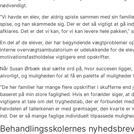
nødvendigt.
”Vi havde en elev, der aldrig spiste sammen med sin famili
spise, og han skammede sig. Der er det så vigtigt at gå in
afklares. Det er det vi kan, for vi kan levere hele pakken,” s
En del af de elever, der har begyndende vægtproblemer op
interne overvægtsambulatorium er udelukkende for de elev
motivationsfastholdelse vigtigere end opskrifter.
Når Susan Ørbæk skal sætte ord på, hvor succesen ligger, 
alvorligt, og muligheden for at få en palette af muligheder f
”De her familier har mange flere opskrifter i skufferne end 
baseret på min store faglighed. Hvis en forælder siger, at
vigtigere at tale om det tryghedstab, der er forbundet med
halvdelen af tallerkenen er med grøntsager, den kvarte e
ind. Der er så mange faglige individuelt tilpassede mulighed
Behandlingsskolernes nyhedsbre