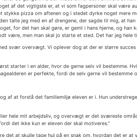
Noget af det vigtigste er, at vi som fagpersoner skal være au
 et stykke pizza om aftenen og i stedet dyrke noget mere mot
den talte jeg med en af drengene, der sagde til mig, at han
oget, for det han skal gøre, er gemt i hans hjerne, og han ka
godt være, men man skal jo starte et sted. Det har jeg hele
med svær overvægt. Vi oplever dog at der er større succes 
 først starter i en alder, hvor de gerne selv vil bestemme. Hv
enagealderen er perfekte, fordi de selv gerne vil bestemme 
af at forstå det familiemiljø eleven er i. Hun understreger
er hele mit arbejdsliv, og overvægt er det sværeste områd
fordi det ikke kun er eleven der skal motiveres.”
 det at skulle tage hul på en snak om, hvordan det er at 