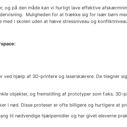
r, og på den måde kan vi hurtigt lave effektive afskærmning
dervisning. Muligheden for at trække sig for især børn med
re med i skolen uden at hæve stressniveau og konfliktniveau
rspace:
r ved hjælp af 3D-printere og laserskærere. De tilegner si
kle objekter, og fremstilling af prototyper som f.eks. 3D-p
er i nød. Disse proteser er ofte billigere og hurtigere at pr
ng til nødvendige hjælpemidler og har givet eleverne prak