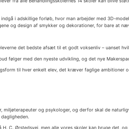
ever fra alle Behandlingsskolernes 14 skoler kan blive støt
e indgå i adskillige forløb, hvor man arbejder med 3D-model
rfagene og design af smykker og dekorationer, for bare at n
eleverne det bedste afsæt til et godt voksenliv – uanset hv
lbud følger med den nyeste udvikling, og det nye Makerspace
form til hver enkelt elev, det kræver faglige ambitioner og 
 miljøterapeuter og psykologer, og derfor skal de naturlig
i dagligheden.
H. C. Ørstedsvej, men alle vores skoler kan bruge det, og B