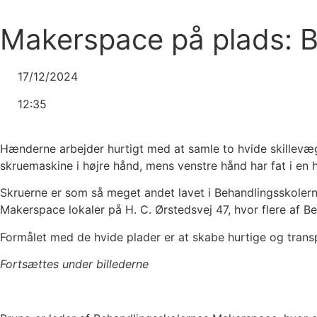
Videre
til
Makerspace på plads: B
indhold
17/12/2024
12:35
Hænderne arbejder hurtigt med at samle to hvide skillevæ
skruemaskine i højre hånd, mens venstre hånd har fat i en 
Skruerne er som så meget andet lavet i Behandlingsskolerne
Makerspace lokaler på H. C. Ørstedsvej 47, hvor flere af Be
Formålet med de hvide plader er at skabe hurtige og trans
Fortsættes under billederne