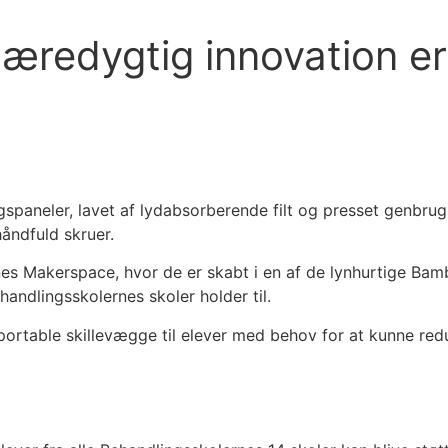
æredygtig innovation er
gspaneler, lavet af lydabsorberende filt og presset genbr
håndfuld skruer.
s Makerspace, hvor de er skabt i en af de lynhurtige Bambu 
handlingsskolernes skoler holder til.
portable skillevægge til elever med behov for at kunne red