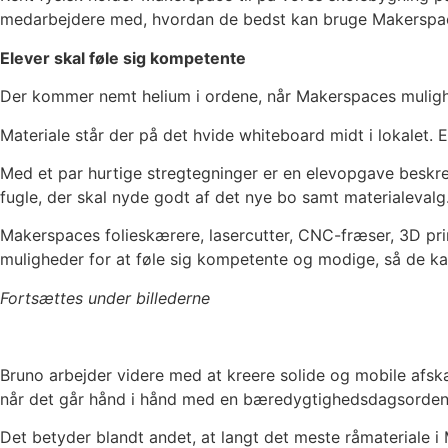
medarbejdere med, hvordan de bedst kan bruge Makerspa
Elever skal føle sig kompetente
Der kommer nemt helium i ordene, når Makerspaces mulig
Materiale står der på det hvide whiteboard midt i lokalet. Ef
Med et par hurtige stregtegninger er en elevopgave beskrev
fugle, der skal nyde godt af det nye bo samt materialevalg
Makerspaces folieskærere, lasercutter, CNC-fræser, 3D pr
muligheder for at føle sig kompetente og modige, så de kan
Fortsættes under billederne
Bruno arbejder videre med at kreere solide og mobile afskær
når det går hånd i hånd med en bæredygtighedsdagsorden
Det betyder blandt andet, at langt det meste råmateriale i