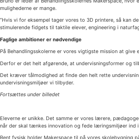
Bruno er leder af Behandlingsskolernes Makerspace, hvor el
mulighederne er mange.
”Hvis vi for eksempel tager vores to 3D printere, så kan d
stimulerende fidgets til taktile elever, engineering i natu
Faglige ambitioner er nødvendige
På Behandlingsskolerne er vores vigtigste mission at give 
Derfor er det helt afgørende, at undervisningsformer og ti
Det kræver tålmodighed at finde den helt rette undervisnings
undervisningsmiljøer vi tilbyder.
Fortsættes under billedet
Eleverne er unikke. Det samme er vores lærere, pædagoger,
når der skal tænkes innovation og fede læringsmiljøer ind 
Rent fysisk holder Makerspace til på vores skolebygning på 