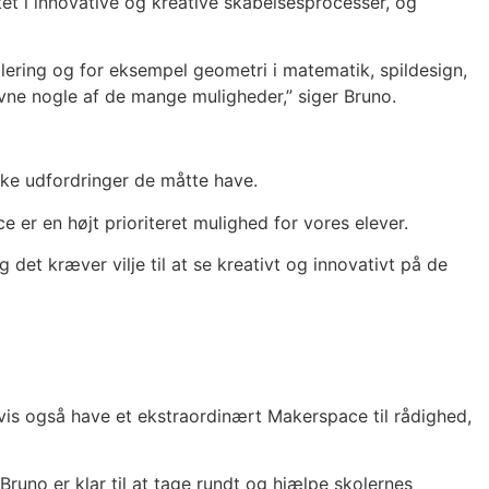
tet i innovative og kreative skabelsesprocesser, og
lering og for eksempel geometri i matematik, spildesign,
ævne nogle af de mange muligheder,” siger Bruno.
ilke udfordringer de måtte have.
 er en højt prioriteret mulighed for vores elever.
det kræver vilje til at se kreativt og innovativt på de
vis også have et ekstraordinært Makerspace til rådighed,
runo er klar til at tage rundt og hjælpe skolernes