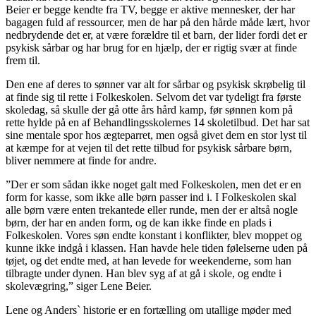
Beier er begge kendte fra TV, begge er aktive mennesker, der har
bagagen fuld af ressourcer, men de har på den hårde måde lært, hvor
nedbrydende det er, at være forældre til et barn, der lider fordi det er
psykisk sårbar og har brug for en hjælp, der er rigtig svær at finde
frem til.
Den ene af deres to sønner var alt for sårbar og psykisk skrøbelig til
at finde sig til rette i Folkeskolen. Selvom det var tydeligt fra første
skoledag, så skulle der gå otte års hård kamp, før sønnen kom på
rette hylde på en af Behandlingsskolernes 14 skoletilbud. Det har sat
sine mentale spor hos ægteparret, men også givet dem en stor lyst til
at kæmpe for at vejen til det rette tilbud for psykisk sårbare børn,
bliver nemmere at finde for andre.
”Der er som sådan ikke noget galt med Folkeskolen, men det er en
form for kasse, som ikke alle børn passer ind i. I Folkeskolen skal
alle børn være enten trekantede eller runde, men der er altså nogle
børn, der har en anden form, og de kan ikke finde en plads i
Folkeskolen. Vores søn endte konstant i konflikter, blev moppet og
kunne ikke indgå i klassen. Han havde hele tiden følelserne uden på
tøjet, og det endte med, at han levede for weekenderne, som han
tilbragte under dynen. Han blev syg af at gå i skole, og endte i
skolevægring,” siger Lene Beier.
Lene og Anders` historie er en fortælling om utallige møder med