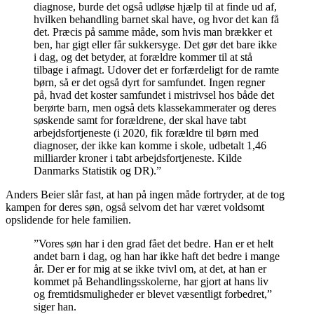
diagnose, burde det også udløse hjælp til at finde ud af,
hvilken behandling barnet skal have, og hvor det kan få
det. Præcis på samme måde, som hvis man brækker et
ben, har gigt eller får sukkersyge. Det gør det bare ikke
i dag, og det betyder, at forældre kommer til at stå
tilbage i afmagt. Udover det er forfærdeligt for de ramte
børn, så er det også dyrt for samfundet. Ingen regner
på, hvad det koster samfundet i mistrivsel hos både det
berørte barn, men også dets klassekammerater og deres
søskende samt for forældrene, der skal have tabt
arbejdsfortjeneste (i 2020, fik forældre til børn med
diagnoser, der ikke kan komme i skole, udbetalt 1,46
milliarder kroner i tabt arbejdsfortjeneste. Kilde
Danmarks Statistik og DR).”
Anders Beier slår fast, at han på ingen måde fortryder, at de tog
kampen for deres søn, også selvom det har været voldsomt
opslidende for hele familien.
”Vores søn har i den grad fået det bedre. Han er et helt
andet barn i dag, og han har ikke haft det bedre i mange
år. Der er for mig at se ikke tvivl om, at det, at han er
kommet på Behandlingsskolerne, har gjort at hans liv
og fremtidsmuligheder er blevet væsentligt forbedret,”
siger han.