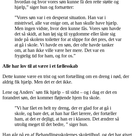
hvordan og hvor vores søn kunne få den rette støtte og
hjælp,” siger hun og fortsætter:
”Vores søn var i en desperat situation. Han var i
mistrivsel, alle var enige om, at han skulle have hjælp.
Men ingen vidste, hvor den kunne fås. Vores søn havde
det så skidt, at han løj sig til sygdomme eller låste sig
inde på skolens toiletter for at slippe for det pres, det var
at gå i skole. Vi havde en søn, der ofte havde tanker
om, at han ikke ville være her mere. Det var en
frygtelig tid for ham, og for os.”
Alle har lov til at være i et fællesskab
Dette kunne være en trist og sort fortælling om en dreng i nød, der
aldrig fik hjælp. Men det er det ikke.
Lene og Anders` søn fik hjælp – til sidst – og i dag er det en
forandret søn, der kommer fløjtende hjem fra skole.
”Vi har fået en helt ny dreng, der er glad for at gå i
skole, og bare det, at han har fået lærere, der fortæller
ham, at det er dejligt, at han er i klassen. Det ændrer så
utrolig meget til det bedre, ” siger hun.
Han går på en af Behandlingsskolernes skoletilbud, og det har givet