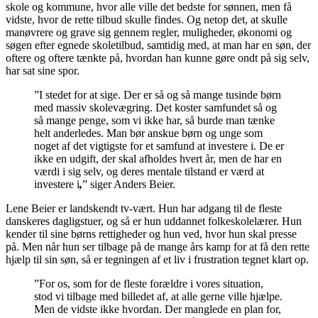
skole og kommune, hvor alle ville det bedste for sønnen, men få
vidste, hvor de rette tilbud skulle findes. Og netop det, at skulle
manøvrere og grave sig gennem regler, muligheder, økonomi og
søgen efter egnede skoletilbud, samtidig med, at man har en søn, der
oftere og oftere tænkte på, hvordan han kunne gøre ondt på sig selv,
har sat sine spor.
”I stedet for at sige. Der er så og så mange tusinde børn
med massiv skolevægring. Det koster samfundet så og
så mange penge, som vi ikke har, så burde man tænke
helt anderledes. Man bør anskue børn og unge som
noget af det vigtigste for et samfund at investere i. De er
ikke en udgift, der skal afholdes hvert år, men de har en
værdi i sig selv, og deres mentale tilstand er værd at
investere i
,
” siger Anders Beier.
Lene Beier er landskendt tv-vært. Hun har adgang til de fleste
danskeres dagligstuer, og så er hun uddannet folkeskolelærer. Hun
kender til sine børns rettigheder og hun ved, hvor hun skal presse
på. Men når hun ser tilbage på de mange års kamp for at få den rette
hjælp til sin søn, så er tegningen af et liv i frustration tegnet klart op.
”For os, som for de fleste forældre i vores situation,
stod vi tilbage med billedet af, at alle gerne ville hjælpe.
Men de vidste ikke hvordan. Der manglede en plan for,