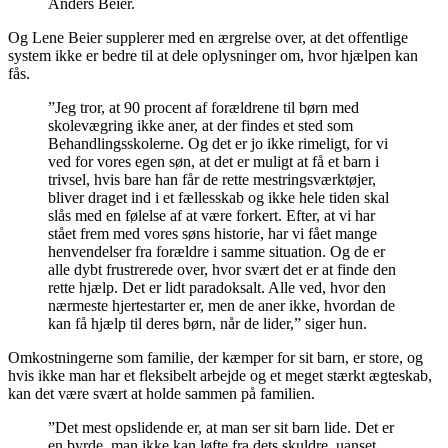
Anders Beier.
Og Lene Beier supplerer med en ærgrelse over, at det offentlige
system ikke er bedre til at dele oplysninger om, hvor hjælpen kan
fås.
”Jeg tror, at 90 procent af forældrene til børn med
skolevægring ikke aner, at der findes et sted som
Behandlingsskolerne. Og det er jo ikke rimeligt, for vi
ved for vores egen søn, at det er muligt at få et barn i
trivsel, hvis bare han får de rette mestringsværktøjer,
bliver draget ind i et fællesskab og ikke hele tiden skal
slås med en følelse af at være forkert. Efter, at vi har
stået frem med vores søns historie, har vi fået mange
henvendelser fra forældre i samme situation. Og de er
alle dybt frustrerede over, hvor svært det er at finde den
rette hjælp. Det er lidt paradoksalt. Alle ved, hvor den
nærmeste hjertestarter er, men de aner ikke, hvordan de
kan få hjælp til deres børn, når de lider,” siger hun.
Omkostningerne som familie, der kæmper for sit barn, er store, og
hvis ikke man har et fleksibelt arbejde og et meget stærkt ægteskab,
kan det være svært at holde sammen på familien.
”Det mest opslidende er, at man ser sit barn lide. Det er
en byrde, man ikke kan løfte fra dets skuldre, uanset