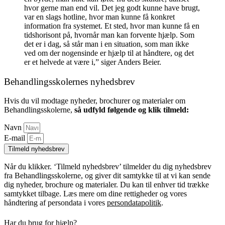
hvor gerne man end vil. Det jeg godt kunne have brugt,
var en slags hotline, hvor man kunne få konkret
information fra systemet. Et sted, hvor man kunne få en
tidshorisont på, hvornår man kan forvente hjælp. Som
det er i dag, så står man i en situation, som man ikke
ved om der nogensinde er hjælp til at håndtere, og det
er et helvede at være i,” siger Anders Beier.
Behandlingsskolernes nyhedsbrev
Hvis du vil modtage nyheder, brochurer og materialer om
Behandlingsskolerne,
så udfyld følgende og klik tilmeld:
Navn
E-mail
Tilmeld nyhedsbrev
Når du klikker. ‘Tilmeld nyhedsbrev’ tilmelder du dig nyhedsbrev
fra Behandlingsskolerne, og giver dit samtykke til at vi kan sende
dig nyheder, brochure og materialer. Du kan til enhver tid trække
samtykket tilbage. Læs mere om dine rettigheder og vores
håndtering af persondata i vores
persondatapolitik
.
Har du brug for hjælp?