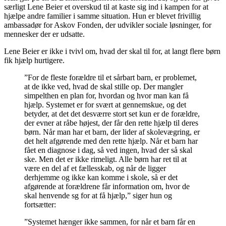
særligt Lene Beier et overskud til at kaste sig ind i kampen for at
hjælpe andre familier i samme situation. Hun er blevet frivillig
ambassadør for Askov Fonden, der udvikler sociale løsninger, for
mennesker der er udsatte.
Lene Beier er ikke i tvivl om, hvad der skal til for, at langt flere børn
fik hjælp hurtigere.
”For de fleste forældre til et sårbart barn, er problemet,
at de ikke ved, hvad de skal stille op. Der mangler
simpelthen en plan for, hvordan og hvor man kan få
hjælp. Systemet er for svært at gennemskue, og det
betyder, at det det desværre stort set kun er de forældre,
der evner at råbe højest, der får den rette hjælp til deres
børn. Når man har et barn, der lider af skolevægring, er
det helt afgørende med den rette hjælp. Når et barn har
fået en diagnose i dag, så ved ingen, hvad der så skal
ske. Men det er ikke rimeligt. Alle børn har ret til at
være en del af et fællesskab, og når de ligger
derhjemme og ikke kan komme i skole, så er det
afgørende at forældrene får information om, hvor de
skal henvende sg for at få hjælp,” siger hun og
fortsætter:
”Systemet hænger ikke sammen, for når et barn får en