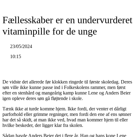
Videre
til
indhold
Fællesskaber er en undervurderet
vitaminpille for de unge
23/05/2024
10:15
De vidste det allerede før klokken ringede til første skoledag. Deres
søn ville ikke kunne passe ind i Folkeskolens rammer, men først
efter en stenhård og mangeårig kamp kunne Lene og Anders Beier
igen opleve deres søn gå fløjtende i skole.
Tænk ikke at turde komme hjem. Ikke fordi, der venter et dårligt
parforhold eller grimme regninger, men fordi den ene af ens sønner
har det så skidt, at man ikke ved, hvad man kommer hjem til eller
hvilke beskeder, der ligger klar fra skolen.
Sådan havde Anders Beier det i flere år. Han og hans kone Lene