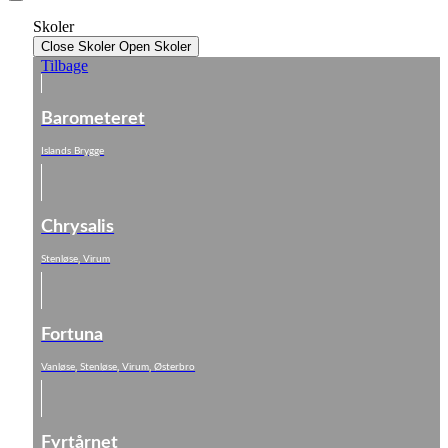
Skoler
Close Skoler
Open Skoler
Tilbage
Barometeret
Islands Brygge
Chrysalis
Stenløse, Virum
Fortuna
Vanløse, Stenløse, Virum, Østerbro
Fyrtårnet