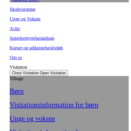
Skolevægring
Unge og Voksne
Actio
Spiseforstyrrelsesindsats
Kurser og uddannelsesforløb
Om os
Visitation
Close Visitation
Open Visitation
Tilbage
Børn
Visitationsinformation for børn
Unge og voksne