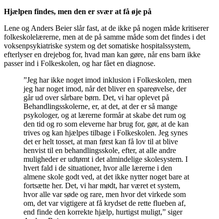
Hjælpen findes, men den er svær at få øje på
Lene og Anders Beier slår fast, at de ikke på nogen måde kritiserer
folkeskolelærerne, men at de på samme måde som det findes i det
voksenpsykiatriske system og det somatiske hospitalssystem,
efterlyser en drejebog for, hvad man kan gøre, når ens barn ikke
passer ind i Folkeskolen, og har fået en diagnose.
”Jeg har ikke noget imod inklusion i Folkeskolen, men
jeg har noget imod, når det bliver en spareøvelse, der
går ud over sårbare børn. Det, vi har oplevet på
Behandlingsskolerne, er, at det, at der er så mange
psykologer, og at lærerne formår at skabe det rum og
den tid og ro som eleverne har brug for, gør, at de kan
trives og kan hjælpes tilbage i Folkeskolen. Jeg synes
det er helt tosset, at man først kan få lov til at blive
henvist til en behandlingsskole, efter, at alle andre
muligheder er udtømt i det almindelige skolesystem. I
hvert fald i de situationer, hvor alle lærerne i den
almene skole godt ved, at det ikke nytter noget bare at
fortsætte her. Det, vi har mødt, har været et system,
hvor alle var søde og rare, men hvor det virkede som
om, det var vigtigere at få krydset de rette flueben af,
end finde den korrekte hjælp, hurtigst muligt,” siger